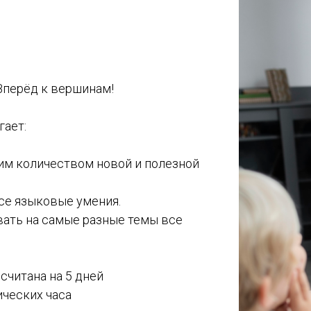
Вперёд к вершинам!
гает:
им количеством новой и полезной
все языковые умения.
вать на самые разные темы все
считана на 5 дней
ических часа