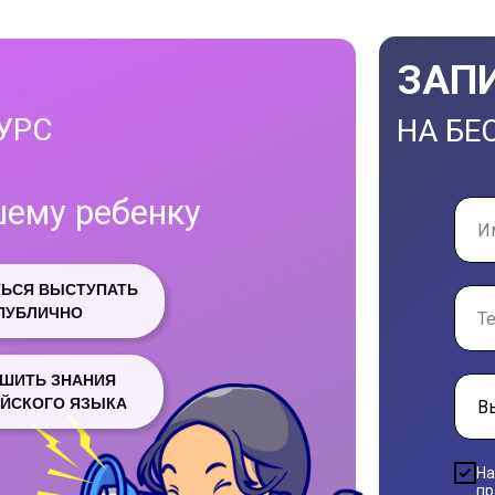
ЗАП
УРС
НА БЕ
шему ребенку
ТЬСЯ ВЫСТУПАТЬ
ПУБЛИЧНО
ЧШИТЬ ЗНАНИЯ
ЙСКОГО ЯЗЫКА
На
пр